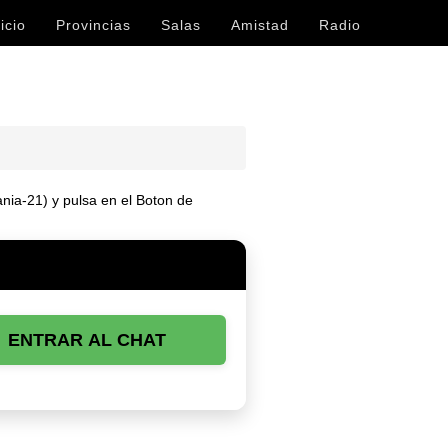
icio
Provincias
Salas
Amistad
Radio
ania-21) y pulsa en el Boton de
ENTRAR AL CHAT