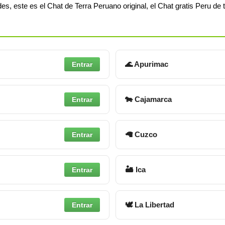
s, este es el Chat de Terra Peruano original, el Chat gratis Peru de 
🌊 Apurimac
Entrar
🐄 Cajamarca
Entrar
🦙 Cuzco
Entrar
🏜 Ica
Entrar
🕊 La Libertad
Entrar