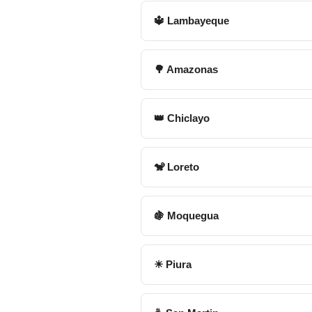
🔱 Lambayeque
🌳 Amazonas
👑 Chiclayo
🐒 Loreto
🍇 Moquegua
☀ Piura