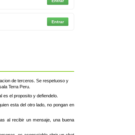
Entrar
Entrar
rmacion de terceros. Se respetuoso y
sala Terra Peru.
l es el proposito y defiendelo.
uien esta del otro lado, no pongan en
tas al recibir un mensaje, una buena
personas, es aconsejable abrir un chat