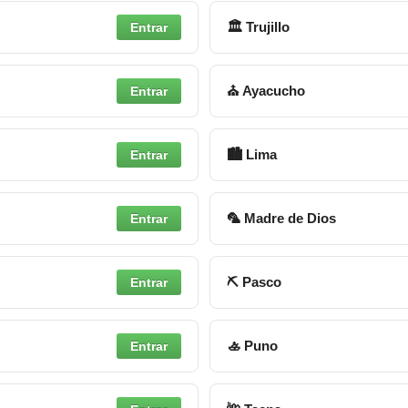
🏛 Trujillo
Entrar
⛪ Ayacucho
Entrar
🏙 Lima
Entrar
🦜 Madre de Dios
Entrar
⛏ Pasco
Entrar
🚣 Puno
Entrar