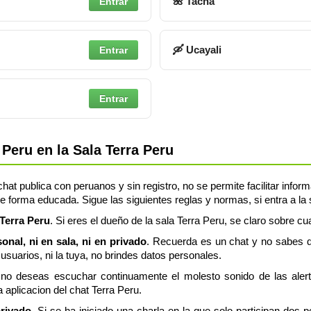
🌺 Tacna
Entrar
🛶 Ucayali
Entrar
Entrar
Peru en la Sala Terra Peru
hat publica con peruanos y sin registro, no se permite facilitar info
e forma educada. Sigue las siguientes reglas y normas, si entra a la 
#Terra Peru
. Si eres el dueño de la sala Terra Peru, se claro sobre cua
nal, ni en sala, ni en privado
. Recuerda es un chat y no sabes q
usuarios, ni la tuya, no brindes datos personales.
 no deseas escuchar continuamente el molesto sonido de las aler
a aplicacion del chat Terra Peru.
privado
. Si se ha iniciado una charla en la que solo participan dos 