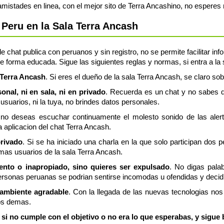
 amistades en linea, con el mejor sito de Terra Ancashino, no espere
Peru en la Sala Terra Ancash
e chat publica con peruanos y sin registro, no se permite facilitar in
e forma educada. Sigue las siguientes reglas y normas, si entra a la
 #Terra Ancash
. Si eres el dueño de la sala Terra Ancash, se claro sob
nal, ni en sala, ni en privado
. Recuerda es un chat y no sabes q
usuarios, ni la tuya, no brindes datos personales.
 no deseas escuchar continuamente el molesto sonido de las aler
a aplicacion del chat Terra Ancash.
privado
. Si se ha iniciado una charla en la que solo participan dos 
mas usuarios de la sala Terra Ancash.
lento o inapropiado, sino quieres ser expulsado
. No digas pala
rsonas peruanas se podrian sentirse incomodas u ofendidas y decidi
 ambiente agradable
. Con la llegada de las nuevas tecnologias n
os demas.
si no cumple con el objetivo o no era lo que esperabas, y sigue 