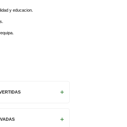
lidad y educacion.
s.
requipa.
IVERTIDAS
RIVADAS