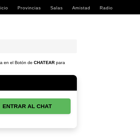
icio
Provincias
Salas
Amistad
Radio
lsa en el Botón de
CHATEAR
para
ENTRAR AL CHAT