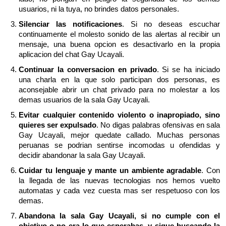
usuarios, ni la tuya, no brindes datos personales.
Silenciar las notificaciones
. Si no deseas escuchar
continuamente el molesto sonido de las alertas al recibir un
mensaje, una buena opcion es desactivarlo en la propia
aplicacion del chat Gay Ucayali.
Continuar la conversacion en privado
. Si se ha iniciado
una charla en la que solo participan dos personas, es
aconsejable abrir un chat privado para no molestar a los
demas usuarios de la sala Gay Ucayali.
Evitar cualquier contenido violento o inapropiado, sino
quieres ser expulsado
. No digas palabras ofensivas en sala
Gay Ucayali, mejor quedate callado. Muchas personas
peruanas se podrian sentirse incomodas u ofendidas y
decidir abandonar la sala Gay Ucayali.
Cuidar tu lenguaje y mante un ambiente agradable
. Con
la llegada de las nuevas tecnologias nos hemos vuelto
automatas y cada vez cuesta mas ser respetuoso con los
demas.
Abandona la sala Gay Ucayali, si no cumple con el
objetivo o no era lo que esperabas, y sigue buscando la