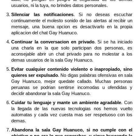
usuarios, ni la tuya, no brindes datos personales.
Silenciar las notificaciones
. Si no deseas escuchar
continuamente el molesto sonido de las alertas al recibir un
mensaje, una buena opcion es desactivarlo en la propia
aplicacion del chat Gay Huanuco.
Continuar la conversacion en privado
. Si se ha iniciado
una charla en la que solo participan dos personas, es
aconsejable abrir un chat privado para no molestar a los
demas usuarios de la sala Gay Huanuco.
Evitar cualquier contenido violento o inapropiado, sino
quieres ser expulsado
. No digas palabras ofensivas en sala
Gay Huanuco, mejor quedate callado. Muchas personas
peruanas se podrian sentirse incomodas u ofendidas y
decidir abandonar la sala Gay Huanuco.
Cuidar tu lenguaje y mante un ambiente agradable
. Con
la llegada de las nuevas tecnologias nos hemos vuelto
automatas y cada vez cuesta mas ser respetuoso con los
demas.
Abandona la sala Gay Huanuco, si no cumple con el
objetivo o no era lo que esperabas, y sigue buscando la