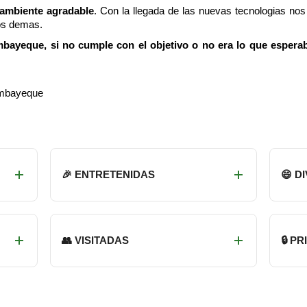
 ambiente agradable
. Con la llegada de las nuevas tecnologias n
os demas.
bayeque, si no cumple con el objetivo o no era lo que esperab
ambayeque
🎉 ENTRETENIDAS
😄 D
👥 VISITADAS
🔒 P