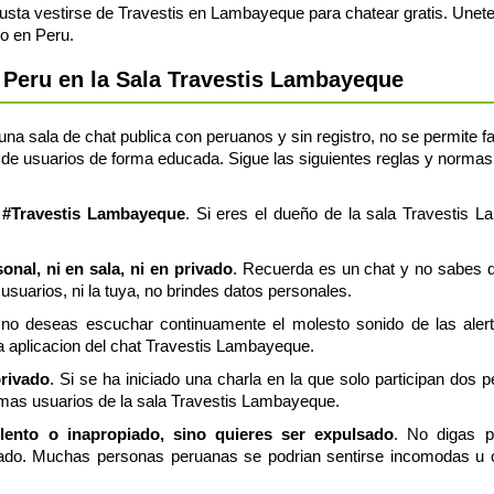
usta vestirse de Travestis en Lambayeque para chatear gratis. Unet
o en Peru.
Peru en la Sala Travestis Lambayeque
a sala de chat publica con peruanos y sin registro, no se permite fac
de usuarios de forma educada. Sigue las siguientes reglas y normas, 
a #Travestis Lambayeque
. Si eres el dueño de la sala Travestis L
nal, ni en sala, ni en privado
. Recuerda es un chat y no sabes q
usuarios, ni la tuya, no brindes datos personales.
 no deseas escuchar continuamente el molesto sonido de las aler
ia aplicacion del chat Travestis Lambayeque.
privado
. Si se ha iniciado una charla en la que solo participan dos 
emas usuarios de la sala Travestis Lambayeque.
olento o inapropiado, sino quieres ser expulsado
. No digas p
do. Muchas personas peruanas se podrian sentirse incomodas u of