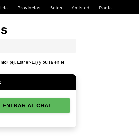
icio
Provincias
Salas
Amistad
Radio
is
ick (ej. Esther-19) y pulsa en el
s
ENTRAR AL CHAT