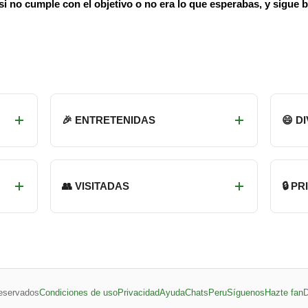
 si no cumple con el objetivo o no era lo que esperabas, y sigue 
🎉 ENTRETENIDAS
😄 D
👥 VISITADAS
🔒 P
eservados
Condiciones de uso
Privacidad
Ayuda
ChatsPeru
Síguenos
Hazte fan
D