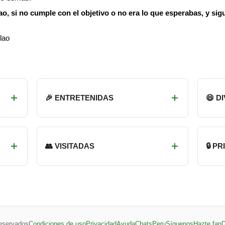
ao, si no cumple con el objetivo o no era lo que esperabas, y sig
lao
🎉 ENTRETENIDAS
😄 D
👥 VISITADAS
🔒 P
eservados
Condiciones de uso
Privacidad
Ayuda
ChatsPeru
Síguenos
Hazte fan
D