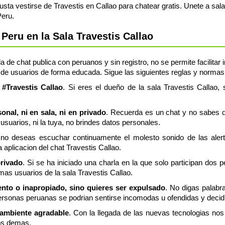
sta vestirse de Travestis en Callao para chatear gratis. Unete a sa
Peru.
eru en la Sala Travestis Callao
a de chat publica con peruanos y sin registro, no se permite facilitar
de usuarios de forma educada. Sigue las siguientes reglas y normas, s
 #Travestis Callao
. Si eres el dueño de la sala Travestis Callao, 
nal, ni en sala, ni en privado
. Recuerda es un chat y no sabes q
usuarios, ni la tuya, no brindes datos personales.
 no deseas escuchar continuamente el molesto sonido de las aler
a aplicacion del chat Travestis Callao.
privado
. Si se ha iniciado una charla en la que solo participan dos 
mas usuarios de la sala Travestis Callao.
lento o inapropiado, sino quieres ser expulsado
. No digas palabr
rsonas peruanas se podrian sentirse incomodas u ofendidas y decidir
 ambiente agradable
. Con la llegada de las nuevas tecnologias n
os demas.