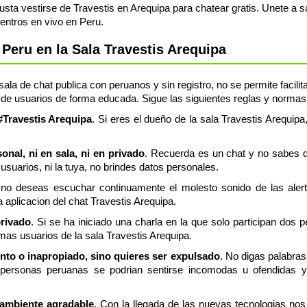
sta vestirse de Travestis en Arequipa para chatear gratis. Unete a 
entros en vivo en Peru.
Peru en la Sala Travestis Arequipa
ala de chat publica con peruanos y sin registro, no se permite facilit
de usuarios de forma educada. Sigue las siguientes reglas y normas, s
 #Travestis Arequipa
. Si eres el dueño de la sala Travestis Arequipa
nal, ni en sala, ni en privado
. Recuerda es un chat y no sabes q
usuarios, ni la tuya, no brindes datos personales.
 no deseas escuchar continuamente el molesto sonido de las aler
a aplicacion del chat Travestis Arequipa.
privado
. Si se ha iniciado una charla en la que solo participan dos 
mas usuarios de la sala Travestis Arequipa.
ento o inapropiado, sino quieres ser expulsado
. No digas palabras
personas peruanas se podrian sentirse incomodas u ofendidas y 
 ambiente agradable
. Con la llegada de las nuevas tecnologias n