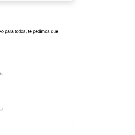
vo para todos, te pedimos que
a.
a!