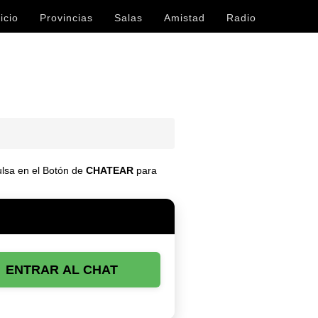
icio
Provincias
Salas
Amistad
Radio
pulsa en el Botón de
CHATEAR
para
ENTRAR AL CHAT