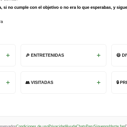
 si no cumple con el objetivo o no era lo que esperabas, y sigu
ra
🎉 ENTRETENIDAS
😄 D
👥 VISITADAS
🔒 P
eservados
Condiciones de uso
Privacidad
Ayuda
ChatsPeru
Síguenos
Hazte fan
D