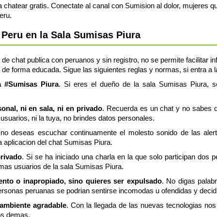
hatear gratis. Conectate al canal con Sumision al dolor, mujeres que
eru.
Peru en la Sala Sumisas Piura
de chat publica con peruanos y sin registro, no se permite facilitar 
 de forma educada. Sigue las siguientes reglas y normas, si entra a 
la #Sumisas Piura
. Si eres el dueño de la sala Sumisas Piura, s
nal, ni en sala, ni en privado
. Recuerda es un chat y no sabes q
usuarios, ni la tuya, no brindes datos personales.
 no deseas escuchar continuamente el molesto sonido de las aler
a aplicacion del chat Sumisas Piura.
privado
. Si se ha iniciado una charla en la que solo participan dos 
emas usuarios de la sala Sumisas Piura.
lento o inapropiado, sino quieres ser expulsado
. No digas palab
rsonas peruanas se podrian sentirse incomodas u ofendidas y decidi
 ambiente agradable
. Con la llegada de las nuevas tecnologias n
os demas.