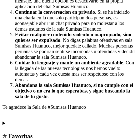
mensaje, una buena opcion es desactivarlo en la propia
aplicacion del chat Sumisas Huanuco.
Continuar la conversacion en privado
. Si se ha iniciado
una charla en la que solo participan dos personas, es
aconsejable abrir un chat privado para no molestar a los
demas usuarios de la sala Sumisas Huanuco.
Evitar cualquier contenido violento o inapropiado, sino
quieres ser expulsado
. No digas palabras ofensivas en sala
Sumisas Huanuco, mejor quedate callado. Muchas personas
peruanas se podrian sentirse incomodas u ofendidas y decidir
abandonar la sala Sumisas Huanuco.
Cuidar tu lenguaje y mante un ambiente agradable
. Con
la llegada de las nuevas tecnologias nos hemos vuelto
automatas y cada vez cuesta mas ser respetuoso con los
demas.
Abandona la sala Sumisas Huanuco, si no cumple con el
objetivo o no era lo que esperabas, y sigue buscando la
sala de tu gusto
.
Te agradece la Sala de #Sumisas Huanuco
⭐ Favoritas