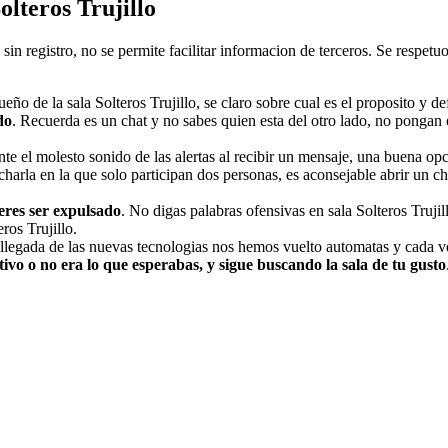
lteros Trujillo
 sin registro, no se permite facilitar informacion de terceros. Se respe
dueño de la sala Solteros Trujillo, se claro sobre cual es el proposito y de
do
. Recuerda es un chat y no sabes quien esta del otro lado, no pongan e
e el molesto sonido de las alertas al recibir un mensaje, una buena opcio
 charla en la que solo participan dos personas, es aconsejable abrir un c
eres ser expulsado
. No digas palabras ofensivas en sala Solteros Truj
ros Trujillo.
 llegada de las nuevas tecnologias nos hemos vuelto automatas y cada v
tivo o no era lo que esperabas, y sigue buscando la sala de tu gusto