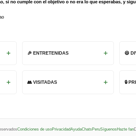
o, si no cumple con el objetivo o no era lo que esperabas, y sig
ao
🎉 ENTRETENIDAS
😄 D
👥 VISITADAS
🔒 P
eservados
Condiciones de uso
Privacidad
Ayuda
ChatsPeru
Síguenos
Hazte fan
D