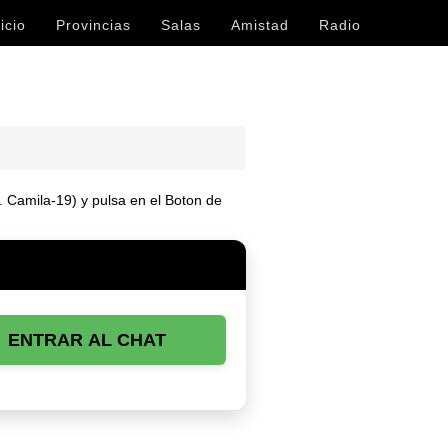
icio
Provincias
Salas
Amistad
Radio
j. Camila-19) y pulsa en el Boton de
ENTRAR AL CHAT