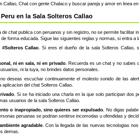
n Callao, Chat con gente Chalaco y buscar pareja y amor en linea en 
Peru en la Sala Solteros Callao
 de chat publica con peruanos y sin registro, no se permite facilitar
 de forma educada. Sigue las siguientes reglas y normas, si entra a l
a #Solteros Callao
. Si eres el dueño de la sala Solteros Callao, 
nal, ni en sala, ni en privado
. Recuerda es un chat y no sabes q
usuarios, ni la tuya, no brindes datos personales.
 no deseas escuchar continuamente el molesto sonido de las aler
a aplicacion del chat Solteros Callao.
privado
. Si se ha iniciado una charla en la que solo participan dos 
mas usuarios de la sala Solteros Callao.
lento o inapropiado, sino quieres ser expulsado
. No digas palabr
rsonas peruanas se podrian sentirse incomodas u ofendidas y decidir
 ambiente agradable
. Con la llegada de las nuevas tecnologias n
os demas.