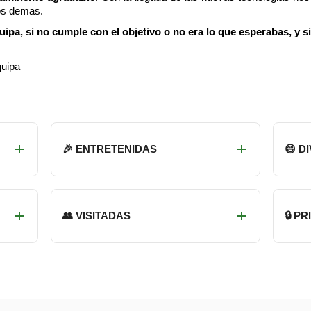
os demas.
ipa, si no cumple con el objetivo o no era lo que esperabas, y s
quipa
🎉 ENTRETENIDAS
😄 D
👥 VISITADAS
🔒 P