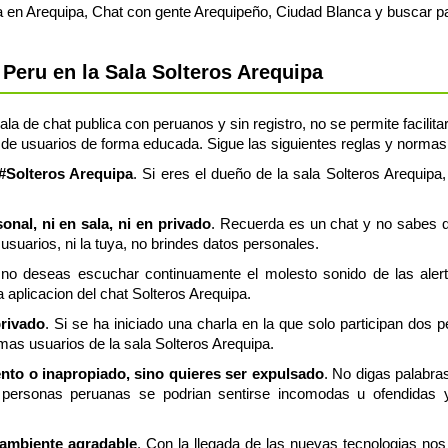
a en Arequipa, Chat con gente Arequipeño, Ciudad Blanca y buscar par
Peru en la Sala Solteros Arequipa
la de chat publica con peruanos y sin registro, no se permite facilita
de usuarios de forma educada. Sigue las siguientes reglas y normas, 
 #Solteros Arequipa
. Si eres el dueño de la sala Solteros Arequipa,
nal, ni en sala, ni en privado
. Recuerda es un chat y no sabes q
usuarios, ni la tuya, no brindes datos personales.
 no deseas escuchar continuamente el molesto sonido de las aler
a aplicacion del chat Solteros Arequipa.
privado
. Si se ha iniciado una charla en la que solo participan dos 
mas usuarios de la sala Solteros Arequipa.
ento o inapropiado, sino quieres ser expulsado
. No digas palabra
personas peruanas se podrian sentirse incomodas u ofendidas y 
 ambiente agradable
. Con la llegada de las nuevas tecnologias n