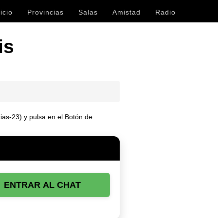
icio
Provincias
Salas
Amistad
Radio
is
tias-23) y pulsa en el Botón de
ENTRAR AL CHAT