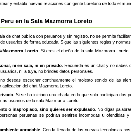
tear y entabla nuevas relaciones con gente Loretano de todo el mun
Peru en la Sala Mazmorra Loreto
a de chat publica con peruanos y sin registro, no se permite facilita
de usuarios de forma educada. Sigue las siguientes reglas y normas,
a #Mazmorra Loreto
. Si eres el dueño de la sala Mazmorra Loreto, 
nal, ni en sala, ni en privado
. Recuerda es un chat y no sabes q
usuarios, ni la tuya, no brindes datos personales.
 no deseas escuchar continuamente el molesto sonido de las aler
ia aplicacion del chat Mazmorra Loreto.
privado
. Si se ha iniciado una charla en la que solo participan dos 
emas usuarios de la sala Mazmorra Loreto.
ento o inapropiado, sino quieres ser expulsado
. No digas palabra
personas peruanas se podrian sentirse incomodas u ofendidas y 
 ambiente agradable
. Con la llegada de las nuevas tecnologias n