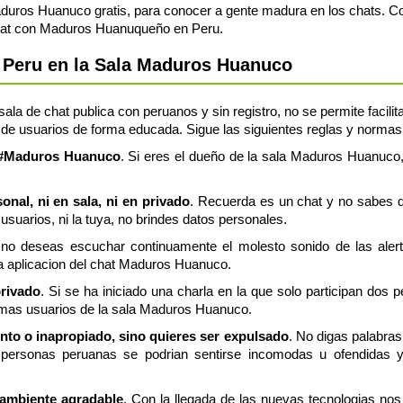
uros Huanuco gratis, para conocer a gente madura en los chats. C
Chat con Maduros Huanuqueño en Peru.
 Peru en la Sala Maduros Huanuco
a de chat publica con peruanos y sin registro, no se permite facilit
 de usuarios de forma educada. Sigue las siguientes reglas y normas
la #Maduros Huanuco
. Si eres el dueño de la sala Maduros Huanuco, 
nal, ni en sala, ni en privado
. Recuerda es un chat y no sabes q
usuarios, ni la tuya, no brindes datos personales.
 no deseas escuchar continuamente el molesto sonido de las aler
ia aplicacion del chat Maduros Huanuco.
privado
. Si se ha iniciado una charla en la que solo participan dos 
emas usuarios de la sala Maduros Huanuco.
ento o inapropiado, sino quieres ser expulsado
. No digas palabra
personas peruanas se podrian sentirse incomodas u ofendidas y
 ambiente agradable
. Con la llegada de las nuevas tecnologias n