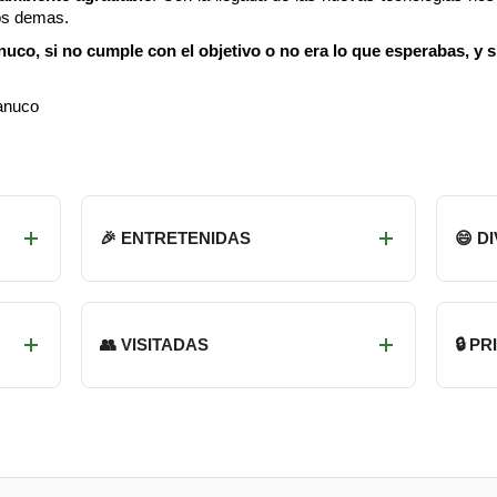
os demas.
co, si no cumple con el objetivo o no era lo que esperabas, y s
anuco
🎉 ENTRETENIDAS
😄 D
👥 VISITADAS
🔒 P