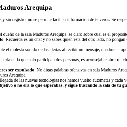
 Maduros Arequipa
y sin registro, no se permite facilitar informacion de terceros. Se res
 el dueño de la sala Maduros Arequipa, se claro sobre cual es el proposit
do
. Recuerda es un chat y no sabes quien esta del otro lado, no pongan e
te el molesto sonido de las alertas al recibir un mensaje, una buena opc
 charla en la que solo participan dos personas, es aconsejable abrir un 
eres ser expulsado
. No digas palabras ofensivas en sala Maduros Areq
duros Arequipa.
 llegada de las nuevas tecnologias nos hemos vuelto automatas y cada v
etivo o no era lo que esperabas, y sigue buscando la sala de tu gu