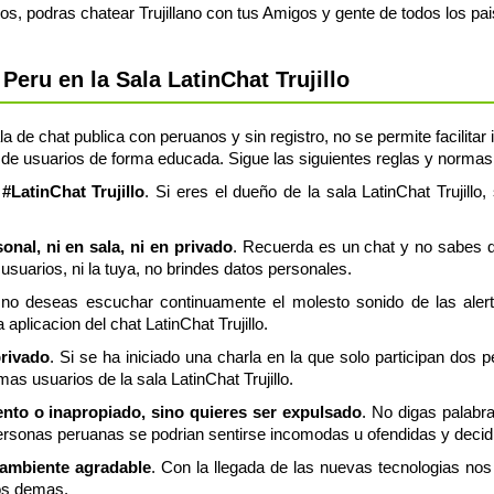
inos, podras chatear Trujillano con tus Amigos y gente de todos los pai
eru en la Sala LatinChat Trujillo
ala de chat publica con peruanos y sin registro, no se permite facilita
e usuarios de forma educada. Sigue las siguientes reglas y normas, si
 #LatinChat Trujillo
. Si eres el dueño de la sala LatinChat Trujillo
nal, ni en sala, ni en privado
. Recuerda es un chat y no sabes q
usuarios, ni la tuya, no brindes datos personales.
 no deseas escuchar continuamente el molesto sonido de las aler
 aplicacion del chat LatinChat Trujillo.
privado
. Si se ha iniciado una charla en la que solo participan dos 
as usuarios de la sala LatinChat Trujillo.
lento o inapropiado, sino quieres ser expulsado
. No digas palabra
sonas peruanas se podrian sentirse incomodas u ofendidas y decidir 
 ambiente agradable
. Con la llegada de las nuevas tecnologias n
os demas.