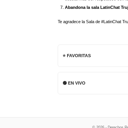
Abandona la sala LatinChat Truj
Te agradece la Sala de #LatinChat Truj
⭐ FAVORITAS
🟢 EN VIVO
© 2026 - Derechos R