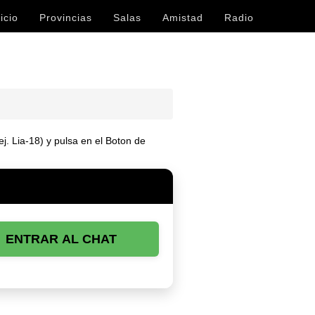
icio
Provincias
Salas
Amistad
Radio
ej. Lia-18) y pulsa en el Boton de
ENTRAR AL CHAT