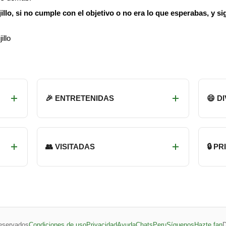
illo, si no cumple con el objetivo o no era lo que esperabas, y s
illo
🎉 ENTRETENIDAS
😄 D
👥 VISITADAS
🔒 P
eservados
Condiciones de uso
Privacidad
Ayuda
ChatsPeru
Síguenos
Hazte fan
D