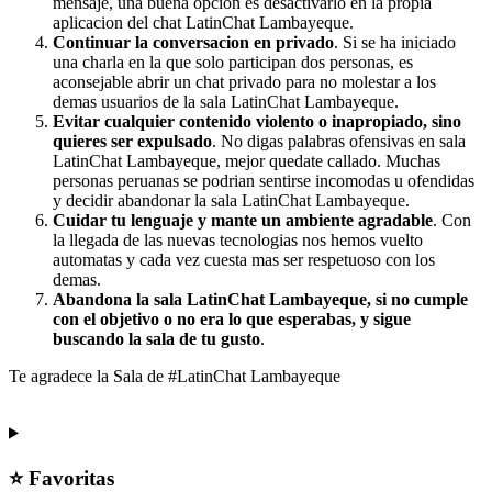
mensaje, una buena opcion es desactivarlo en la propia
aplicacion del chat LatinChat Lambayeque.
Continuar la conversacion en privado
. Si se ha iniciado
una charla en la que solo participan dos personas, es
aconsejable abrir un chat privado para no molestar a los
demas usuarios de la sala LatinChat Lambayeque.
Evitar cualquier contenido violento o inapropiado, sino
quieres ser expulsado
. No digas palabras ofensivas en sala
LatinChat Lambayeque, mejor quedate callado. Muchas
personas peruanas se podrian sentirse incomodas u ofendidas
y decidir abandonar la sala LatinChat Lambayeque.
Cuidar tu lenguaje y mante un ambiente agradable
. Con
la llegada de las nuevas tecnologias nos hemos vuelto
automatas y cada vez cuesta mas ser respetuoso con los
demas.
Abandona la sala LatinChat Lambayeque, si no cumple
con el objetivo o no era lo que esperabas, y sigue
buscando la sala de tu gusto
.
Te agradece la Sala de #LatinChat Lambayeque
⭐ Favoritas