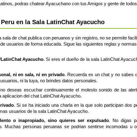
Latinos, podras chatear Ayacuchano con tus Amigos y gente de todos
Peru en la Sala LatinChat Ayacucho
sala de chat publica con peruanos y sin registro, no se permite facili
de usuarios de forma educada. Sigue las siguientes reglas y normas, 
 #LatinChat Ayacucho
. Si eres el dueño de la sala LatinChat Ayacuch
nal, ni en sala, ni en privado
. Recuerda es un chat y no sabes q
usuarios, ni la tuya, no brindes datos personales.
 no deseas escuchar continuamente el molesto sonido de las aler
ia aplicacion del chat LatinChat Ayacucho.
privado
. Si se ha iniciado una charla en la que solo participan dos 
emas usuarios de la sala LatinChat Ayacucho.
olento o inapropiado, sino quieres ser expulsado
. No digas p
o. Muchas personas peruanas se podrian sentirse incomodas u of