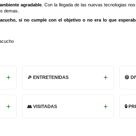
 ambiente agradable
. Con la llegada de las nuevas tecnologias n
os demas.
acucho, si no cumple con el objetivo o no era lo que esperab
yacucho
🎉 ENTRETENIDAS
😄 D
👥 VISITADAS
🔒 P