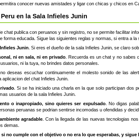
permitira conocer nuevas amistades y ligar con chicas y chicos en C
eru en la Sala Infieles Junin
de chat publica con peruanos y sin registro, no se permite facilitar i
 forma educada. Sigue las siguientes reglas y normas, si entra a la s
Infieles Junin
. Si eres el dueño de la sala Infieles Junin, se claro so
nal, ni en sala, ni en privado
. Recuerda es un chat y no sabes q
usuarios, ni la tuya, no brindes datos personales.
 no deseas escuchar continuamente el molesto sonido de las aler
 aplicacion del chat Infieles Junin.
privado
. Si se ha iniciado una charla en la que solo participan dos 
as usuarios de la sala Infieles Junin.
lento o inapropiado, sino quieres ser expulsado
. No digas palab
sonas peruanas se podrian sentirse incomodas u ofendidas y decidir 
 ambiente agradable
. Con la llegada de las nuevas tecnologias n
os demas.
, si no cumple con el objetivo o no era lo que esperabas, y sigue