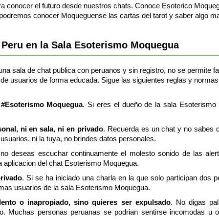
 conocer el futuro desde nuestros chats. Conoce Esoterico Moquegua
podremos conocer Moqueguense las cartas del tarot y saber algo ma
 Peru en la Sala Esoterismo Moquegua
 sala de chat publica con peruanos y sin registro, no se permite fac
de usuarios de forma educada. Sigue las siguientes reglas y normas,
la #Esoterismo Moquegua
. Si eres el dueño de la sala Esoterismo
nal, ni en sala, ni en privado
. Recuerda es un chat y no sabes q
usuarios, ni la tuya, no brindes datos personales.
 no deseas escuchar continuamente el molesto sonido de las aler
ia aplicacion del chat Esoterismo Moquegua.
privado
. Si se ha iniciado una charla en la que solo participan dos 
emas usuarios de la sala Esoterismo Moquegua.
olento o inapropiado, sino quieres ser expulsado
. No digas pa
o. Muchas personas peruanas se podrian sentirse incomodas u of