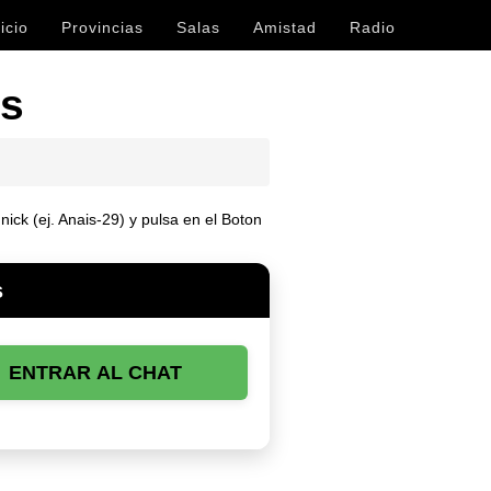
icio
Provincias
Salas
Amistad
Radio
is
ick (ej. Anais-29) y pulsa en el Boton
s
ENTRAR AL CHAT