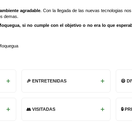
 ambiente agradable
. Con la llegada de las nuevas tecnologias n
os demas.
oquegua, si no cumple con el objetivo o no era lo que esperab
 Moquegua
🎉 ENTRETENIDAS
😄 D
👥 VISITADAS
🔒 P