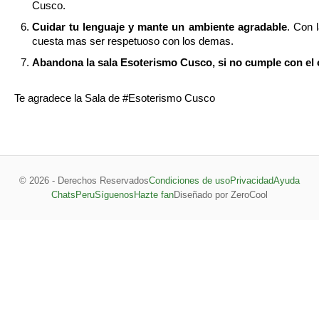
Cusco.
Cuidar tu lenguaje y mante un ambiente agradable
. Con 
cuesta mas ser respetuoso con los demas.
Abandona la sala Esoterismo Cusco, si no cumple con el o
Te agradece la Sala de #Esoterismo Cusco
© 2026 - Derechos Reservados
Condiciones de uso
Privacidad
Ayuda
ChatsPeru
Síguenos
Hazte fan
Diseñado por ZeroCool