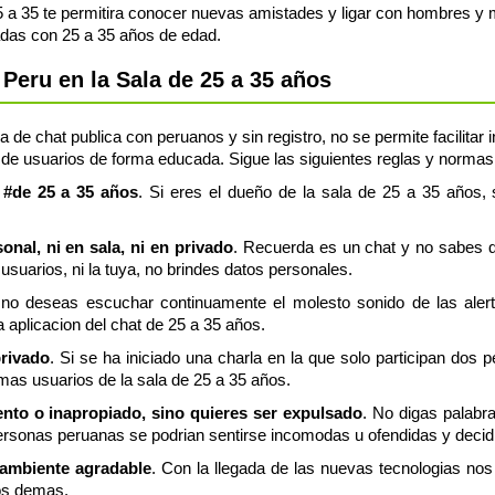
a 35 te permitira conocer nuevas amistades y ligar con hombres y m
adas con 25 a 35 años de edad.
Peru en la Sala de 25 a 35 años
 de chat publica con peruanos y sin registro, no se permite facilitar
de usuarios de forma educada. Sigue las siguientes reglas y normas, 
a #de 25 a 35 años
. Si eres el dueño de la sala de 25 a 35 años, 
nal, ni en sala, ni en privado
. Recuerda es un chat y no sabes q
usuarios, ni la tuya, no brindes datos personales.
 no deseas escuchar continuamente el molesto sonido de las aler
a aplicacion del chat de 25 a 35 años.
privado
. Si se ha iniciado una charla en la que solo participan dos 
mas usuarios de la sala de 25 a 35 años.
lento o inapropiado, sino quieres ser expulsado
. No digas palabr
rsonas peruanas se podrian sentirse incomodas u ofendidas y decidi
 ambiente agradable
. Con la llegada de las nuevas tecnologias n
os demas.