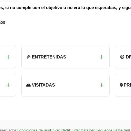
s, si no cumple con el objetivo o no era lo que esperabas, y sig
ños
🎉 ENTRETENIDAS
😄 D
👥 VISITADAS
🔒 P
eservados
Condiciones de uso
Privacidad
Ayuda
ChatsPeru
Síguenos
Hazte fan
D