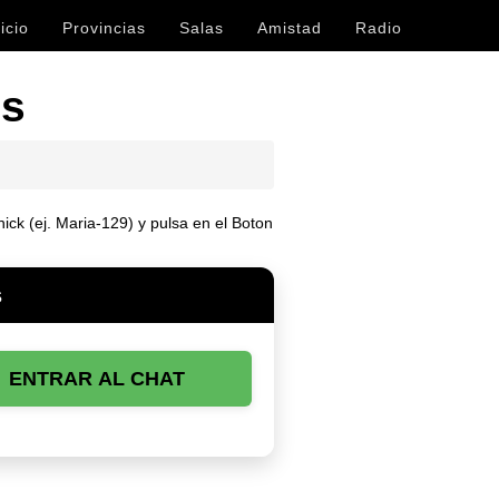
icio
Provincias
Salas
Amistad
Radio
is
ick (ej. Maria-129) y pulsa en el Boton
s
ENTRAR AL CHAT