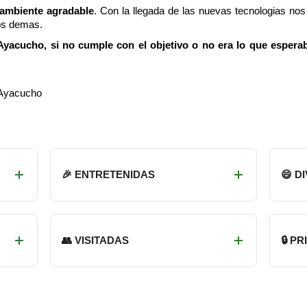
 ambiente agradable
. Con la llegada de las nuevas tecnologias n
os demas.
yacucho, si no cumple con el objetivo o no era lo que esperab
 Ayacucho
🎉 ENTRETENIDAS
😄 D
👥 VISITADAS
🔒 P