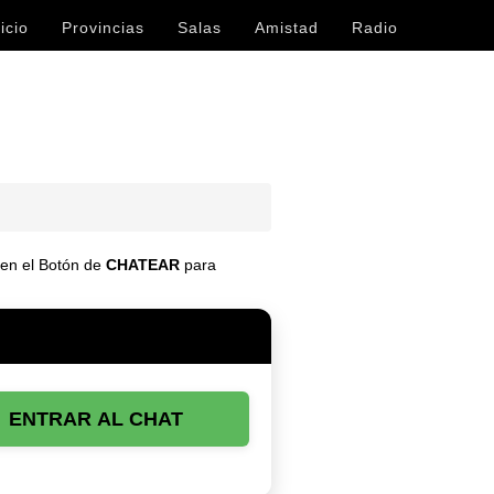
icio
Provincias
Salas
Amistad
Radio
a en el Botón de
CHATEAR
para
ENTRAR AL CHAT