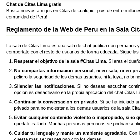
Chat de Citas Lima gratis
Busca nuevos amigos en Citas de cualquier pais de entre millone
comunidad de Peru!
Reglamento de la Web de Peru en la Sala Ci
La sala de Citas Lima es una sala de chat publica con peruanos y s
comportate con el resto de usuarios de forma educada. Sigue las s
Respetar el objetivo de la sala #Citas Lima
. Si eres el dueñ
No compartas informacion personal, ni en sala, ni en pr
peligro la seguridad de los demas usuarios, ni la tuya, no bri
Silenciar las notificaciones
. Si no deseas escuchar contin
opcion es desactivarlo en la propia aplicacion del chat Citas L
Continuar la conversacion en privado
. Si se ha iniciado 
privado para no molestar a los demas usuarios de la sala Cit
Evitar cualquier contenido violento o inapropiado, sino 
quedate callado. Muchas personas peruanas se podrian sentir
Cuidar tu lenguaje y mante un ambiente agradable
. Con 
cuesta mas ser respetuoso con los demas.