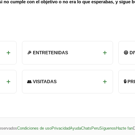
i no cumple con el objetivo o no era lo que esperabas, y sigue b
🎉 ENTRETENIDAS
😄 D
👥 VISITADAS
🔒 P
eservados
Condiciones de uso
Privacidad
Ayuda
ChatsPeru
Síguenos
Hazte fan
D