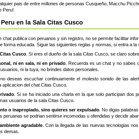
lquier pais de entre millones de personas Cusqueño, Macchu Picchu
e Peru!
Peru en la Sala Citas Cusco
 chat publica con peruanos y sin registro, no se permite facilitar in
e forma educada. Sigue las siguientes reglas y normas, si entra a la
 #Citas Cusco
. Si eres el dueño de la sala Citas Cusco, se claro sobre
nal, ni en sala, ni en privado
. Recuerda es un chat y no sabes q
usuarios, ni la tuya, no brindes datos personales.
 no deseas escuchar continuamente el molesto sonido de las aler
a aplicacion del chat Citas Cusco.
privado
. Si se ha iniciado una charla en la que solo participan dos 
mas usuarios de la sala Citas Cusco.
ento o inapropiado, sino quieres ser expulsado
. No digas palabras
 peruanas se podrian sentirse incomodas u ofendidas y decidir aban
 ambiente agradable
. Con la llegada de las nuevas tecnologias n
os demas.