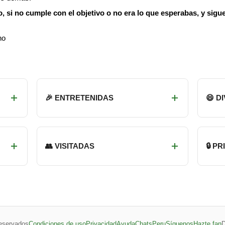
si no cumple con el objetivo o no era lo que esperabas, y sigue
no
🎉 ENTRETENIDAS
😄 D
👥 VISITADAS
🔒 P
eservados
Condiciones de uso
Privacidad
Ayuda
ChatsPeru
Síguenos
Hazte fan
D