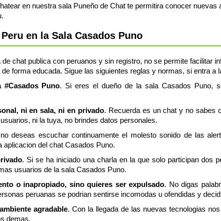
tear en nuestra sala Puneño de Chat te permitira conocer nuevas 
.
 Peru en la Sala Casados Puno
e chat publica con peruanos y sin registro, no se permite facilitar 
 de forma educada. Sigue las siguientes reglas y normas, si entra a
la #Casados Puno
. Si eres el dueño de la sala Casados Puno, se
nal, ni en sala, ni en privado
. Recuerda es un chat y no sabes q
usuarios, ni la tuya, no brindes datos personales.
 no deseas escuchar continuamente el molesto sonido de las aler
ia aplicacion del chat Casados Puno.
privado
. Si se ha iniciado una charla en la que solo participan dos 
emas usuarios de la sala Casados Puno.
lento o inapropiado, sino quieres ser expulsado
. No digas palab
rsonas peruanas se podrian sentirse incomodas u ofendidas y decid
 ambiente agradable
. Con la llegada de las nuevas tecnologias n
os demas.