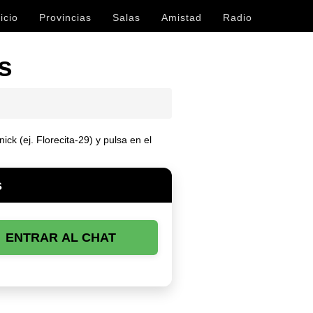
icio
Provincias
Salas
Amistad
Radio
s
ck (ej. Florecita-29) y pulsa en el
s
ENTRAR AL CHAT