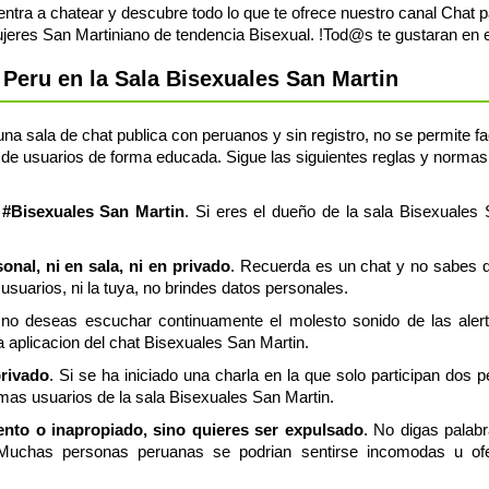
entra a chatear y descubre todo lo que te ofrece nuestro canal Chat 
eres San Martiniano de tendencia Bisexual. !Tod@s te gustaran en e
Peru en la Sala Bisexuales San Martin
a sala de chat publica con peruanos y sin registro, no se permite fac
de usuarios de forma educada. Sigue las siguientes reglas y normas,
a #Bisexuales San Martin
. Si eres el dueño de la sala Bisexuales 
nal, ni en sala, ni en privado
. Recuerda es un chat y no sabes q
usuarios, ni la tuya, no brindes datos personales.
 no deseas escuchar continuamente el molesto sonido de las aler
a aplicacion del chat Bisexuales San Martin.
privado
. Si se ha iniciado una charla en la que solo participan dos 
mas usuarios de la sala Bisexuales San Martin.
lento o inapropiado, sino quieres ser expulsado
. No digas palab
 Muchas personas peruanas se podrian sentirse incomodas u ofe