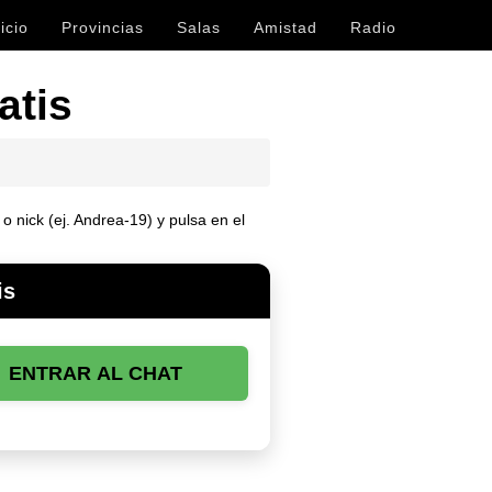
icio
Provincias
Salas
Amistad
Radio
atis
 nick (ej. Andrea-19) y pulsa en el
is
ENTRAR AL CHAT