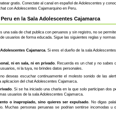
tear gratis. Conectate al canal en español de Adolescentes y conoc
l chat con Adolescentes Cajamarquino en Peru.
Peru en la Sala Adolescentes Cajamarca
una sala de chat publica con peruanos y sin registro, no se permite f
de usuarios de forma educada. Sigue las siguientes reglas y normas,
a #Adolescentes Cajamarca
. Si eres el dueño de la sala Adolescente
nal, ni en sala, ni en privado
. Recuerda es un chat y no sabes q
usuarios, ni la tuya, no brindes datos personales.
 no deseas escuchar continuamente el molesto sonido de las aler
ia aplicacion del chat Adolescentes Cajamarca.
privado
. Si se ha iniciado una charla en la que solo participan dos 
emas usuarios de la sala Adolescentes Cajamarca.
lento o inapropiado, sino quieres ser expulsado
. No digas pala
do. Muchas personas peruanas se podrian sentirse incomodas u of